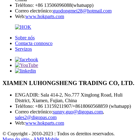
Teléfono: +86 13506096088(whatsapp)
Correo electrónico:
guodongmei28@hotmail.com
Web:
www.hokparts.com
Sobre nós
Contacta connosco
Servizos
XIAMEN LUHONGSHENG TRADING CO, LTD.
ENGADIR: Sala 414-2, No.777 Xinglong Road, Huli
District, Xiamen, Fujian, China
Teléfono: +86 13159211907/+8618060568859 (whatsapp)
Correo electrónico:
sunny.guo@digopas.com
,
sales2@digopas.com
Web:
www.hokparts.com
© Copyright - 2010-2023 : Todos os dereitos reservados.
Mapa do sitio
-
AMP Mobile