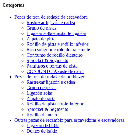
Categorías
Pezas do tren de rodaxe da escavadora
Rastrexar ligazón e cadea
Grupo de pistas
Ligazón solta e pista de ligazón
Zapato de pista
Rodillo de pista e rodillo inferior
Rolo superior e rolo de transporte
Conxunto de rodillo dianteiro
Sprocket & Segmento
Parafusos e porcas de pista
CONJUNTO Axuste de carril
Pezas do tren de rodaxe de bulldozer
Rastrexar ligazón e cadea
Grupo de pistas
Ligazón solta
Zapato de pista
Rodillo de pista e rolo inferior
Sprocket & Segmento
Rodillo dianteiro
Outras pezas de recambio para escavadoras e escavadoras
Ligazón de balde
Dentes de balde