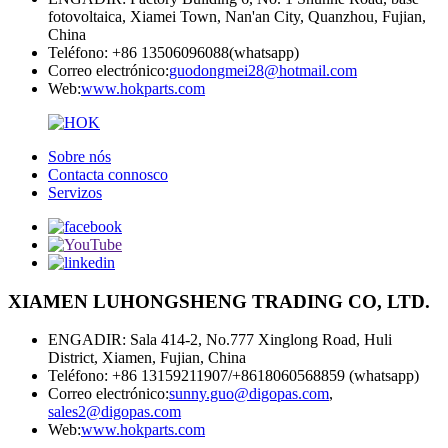
fotovoltaica, Xiamei Town, Nan'an City, Quanzhou, Fujian,
China
Teléfono: +86 13506096088(whatsapp)
Correo electrónico:
guodongmei28@hotmail.com
Web:
www.hokparts.com
Sobre nós
Contacta connosco
Servizos
XIAMEN LUHONGSHENG TRADING CO, LTD.
ENGADIR: Sala 414-2, No.777 Xinglong Road, Huli
District, Xiamen, Fujian, China
Teléfono: +86 13159211907/+8618060568859 (whatsapp)
Correo electrónico:
sunny.guo@digopas.com
,
sales2@digopas.com
Web:
www.hokparts.com