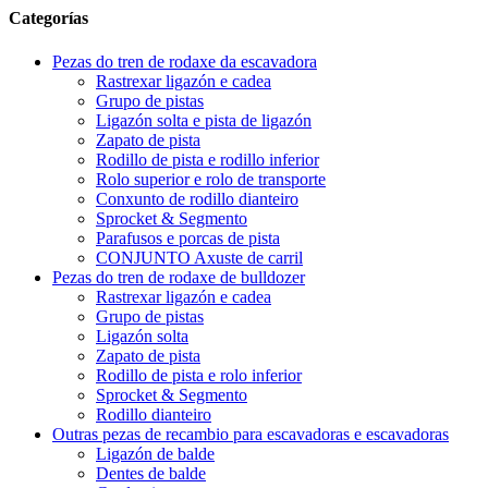
Categorías
Pezas do tren de rodaxe da escavadora
Rastrexar ligazón e cadea
Grupo de pistas
Ligazón solta e pista de ligazón
Zapato de pista
Rodillo de pista e rodillo inferior
Rolo superior e rolo de transporte
Conxunto de rodillo dianteiro
Sprocket & Segmento
Parafusos e porcas de pista
CONJUNTO Axuste de carril
Pezas do tren de rodaxe de bulldozer
Rastrexar ligazón e cadea
Grupo de pistas
Ligazón solta
Zapato de pista
Rodillo de pista e rolo inferior
Sprocket & Segmento
Rodillo dianteiro
Outras pezas de recambio para escavadoras e escavadoras
Ligazón de balde
Dentes de balde